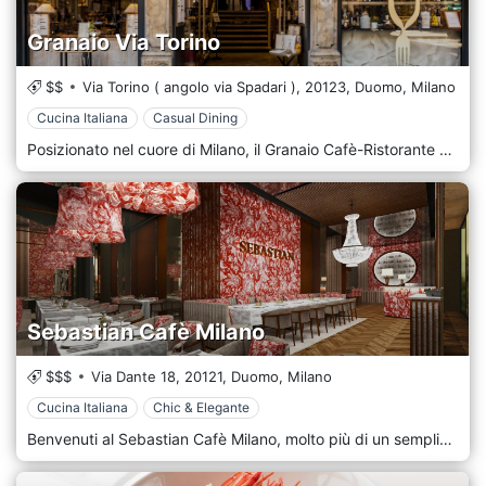
Granaio Via Torino
$$
Via Torino ( angolo via Spadari ),
20123,
Duomo,
Milano
Cucina Italiana
Casual Dining
Posizionato nel cuore di Milano, il Granaio Cafè-Ristorante è il posto perfetto per la colazione, incontri di lavoro e cene con famiglia e amici.
Sebastian Cafè Milano
$$$
Via Dante 18,
20121,
Duomo,
Milano
Cucina Italiana
Chic & Elegante
Benvenuti al Sebastian Cafè Milano, molto più di un semplice Ristorante nel cuore di Milano. Aperto dall'1 Agosto 2024, è il nuovo locale da scoprire a pochi passi dal Duomo di Milano. Situato in Via Dante 18, a pochi passi dal Duomo e dal Castello Sforzesco, si presenta come un punto d’incontro per chi desidera vivere la vera essenza della città, proponendo una cucina tipica mediterranea. Lo staff del Sebastian Café ti aspetta per farti vivere un'esperienza culinaria indimenticabile!