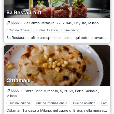
Ba Restaurant
$$$$
Via Sanzio Raffaello, 22,
20149,
CityLife,
Milano
Cucina Cinese
Cucina Asiatica
Fine dining
Ba Restaurant offre un’esperienza unica: qui potrai provare la vera cucina cinese, rivisitata in stile contemporaneo. Ba inoltre si è specializzato nella cultura Dim Sum. Ad ora è considerato uno dei migliori ristoranti cinesi a Milano: si trova non distante da Piazzale Brescia. La cucina di Ba si fonda su tre pilastri fondamentali: qualità, evoluzione e ovviamente personalità. L’obiettivo principale è quello di affinare e migliorare la cucina tradizionale cinese.
Cittamani
$$$$
Piazza Carlo Mirabello, 5,
20121,
Porta Garibaldi,
Milano
Cucina Indiana
Cucina Internazionale
Cucina Asiatica
Fast Cas
Cittamani ha casa a Milano, nel cuore di Brera, nella meravigliosa Piazza Mirabello e proprio davanti al Fioraio Bianchi. Cittamani è il primo Ristorante Indiano dello chef Ritu Dalmia a Milano. Propone un Menù unico dai sapori Indiani autentici.