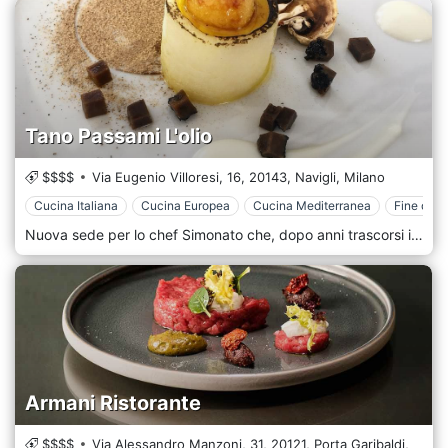
Tano Passami L'olio
$$$$
Via Eugenio Villoresi, 16,
20143,
Navigli,
Milano
Cucina Italiana
Cucina Europea
Cucina Mediterranea
Fine dini
Nuova sede per lo chef Simonato che, dopo anni trascorsi in zona Navigli, si è trasferito in uno dei quartieri più eleganti della città a pochi passi dal parco Sempione. Gli affezionati di sempre non si spaventino: la cucina non cambia di marcia, è sempre creativa, elaborata e vivace nel proporre complessi ventagli di sapori e consistenze in uno stesso piatto. Rimane naturalmente anche la passione per gli oli - per molti piatti è previsto un accostamento con un tipo di olio diverso. Cuoco dalla personalità forte e scherzosa, Simonato lascia spesso la cucina per dedicarsi ai clienti in sala con incessante schiettezza ed entusiasmo. ll ristorante dispone di due sale e una cantina, ideale per organizzare pranzi o cene private, meeting ed eventi.
Armani Ristorante
$$$$
Via Alessandro Manzoni, 31,
20121,
Porta Garibaldi,