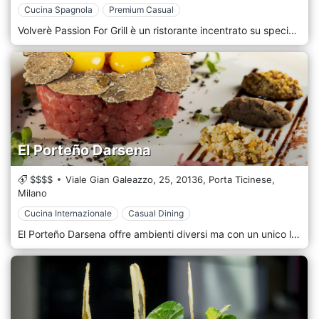
Cucina Spagnola
Premium Casual
Volverè Passion For Grill è un ristorante incentrato su specialità della cucina iberica: Filetti, costate, fiorentine cucinati nel forno a carbone di legna Josper, che conferisce un tipico tocco fumé alla griglia, l'immancabile paella e tanto altro. L’atmosfera è vivace ma non caotica. L’accoglienza è premurosa, l’ambiente moderno e ricercato in ogni dettaglio, in un ristorante che gode anche di un gradevole dehors. Si trova a Milano a due passi da Piazza Caneva.
El Porteño Darsena
$$$$
Viale Gian Galeazzo, 25,
20136,
Porta Ticinese,
Milano
Cucina Internazionale
Casual Dining
El Porteño Darsena offre ambienti diversi ma con un unico linguaggio, dove tutto parla di Argentina, dagli arredi alle pietanze, uno spicchio di Buenos Aires nel cuore di Milano, in zona Ticinese, non lontano dalla Basilica San Lorenzo Maggiore. L’offerta gastronomica parte dalle succose grigliate di manzo, maiale e vitello e altri tipici piatti argentini, come le empanadas o il pollo en escabeche. Forte è l’attenzione rivolta ai vegetariani attraverso l’inserimento di varie proposte come le empanadas di verdure, la cotoletta di tofu e la cipolla rossa caramellata in pasta sfoglia.