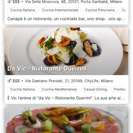
$$$
Via Della Moscova, 48,
20121,
Porta Garibaldi,
Milano
Cucina Italiana
Cucina Internazionale
Cucina Peruviana
Cucina
Canapè è un ristorante, un cocktails bar, uno shop.. uno spazio: concept polifunzionale dove rilassarsi con gli amici. Si trova a Milano in zona San Marco, non distante dalla Pinacoteca di Brera e dal Castello Sforzesco.
Da Vic - Ristorante Guerrini
$$$
Via Gaetano Previati, 21,
20149,
CityLife,
Milano
Cucina Italiana
Cucina Mediterranea
Casual Dining
Premium Ca
È Vic l’anima di “da Vic – Ristorante Guerrini”. La sua arte ai fornelli non viene dai libri, ma è una “cucina d’istinto” che nasce dalla capacità di assaporare con la mente accostamenti e combinazioni originali tra i sapori, i profumi e i prodotti tipici della tradizione mediterranea, per poi ricrearli nei piatti che propone ogni giorno. Che si tratti di una serata tra amici, di una cena di lavoro o di un evento da celebrare, “da Vic – Ristorante Guerrini” saprà sempre offrirvi un’atmosfera accogliente e conviviale. Il ristorante si trova a Milano in zona Buonarroti, poco distante da Piazzale Brescia.