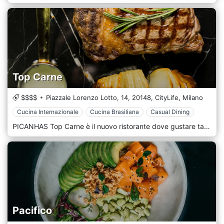
Top Carne
$$$$
Piazzale Lorenzo Lotto, 14,
20148,
CityLife,
Milano
Cucina Internazionale
Cucina Brasiliana
Casual Dining
PICANHAS Top Carne è il nuovo ristorante dove gustare tagli di carne pregiata, provenienti dai migliori allevamenti di tutto il mondo. Si trova a Milano in Zona Lotto, vicino a Piazzale Lorenzo Lotto. Convivialità, passione e amore per la carne. In poche parole, rodizio. Simbolo della cucina brasiliana, è il cuore dell'offerta di Picanha's. La particolarità è la scelta dei tagli: unicamente di manzo e di altissima qualità. Dagli iconici spadoni vengono infatti servite delizie come picanha, asado, ribeye, entranha, beef ribs e filetto, anticipate da una degustazione di tartare e carpacci e accompagnate da contorni come riso, feijoada e farofa.
Pacifico