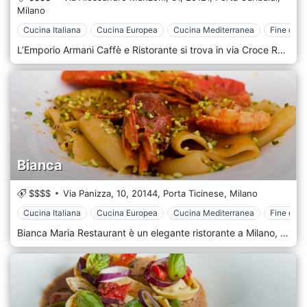
Milano
Cucina Italiana
Cucina Europea
Cucina Mediterranea
Fine dini
L’Emporio Armani Caffè e Ristorante si trova in via Croce Rossa, esattamente di fronte a via Montenapoleone (lato via Manzoni) a Milano. La cucina propone piatti gourmet, dando quel tanto di innovazione alla cucina italiana della tradizione, soprattutto settentrionale. Sono presenti proposte vegane – vegetariane e free gluten. Armani Caffè Milano è ideale per eventi e feste private.
Bianca
$$$$
Via Panizza, 10,
20144,
Porta Ticinese,
Milano
Cucina Italiana
Cucina Europea
Cucina Mediterranea
Fine dini
Bianca Maria Restaurant è un elegante ristorante a Milano, posto all'interno della graziosa cornice del Bianca Maria Palace Hotel. Si trova in Zona Washington, poco distante dal Castello Sforzesco. La cucina utilizza sempre materie prime fresche e di alta qualità e propone piatti tipici a base di pesce: frutti di mare, tartare di pesce e aperitivi in un raffinato locale dagli arredi bianchi con veranda coperta.