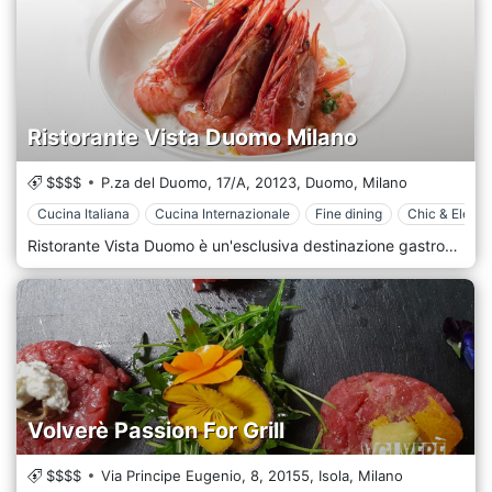
Ristorante Vista Duomo Milano
$$$$
P.za del Duomo, 17/A,
20123,
Duomo,
Milano
Cucina Italiana
Cucina Internazionale
Fine dining
Chic & Elega
Ristorante Vista Duomo è un'esclusiva destinazione gastronomica su due livelli situata in Piazza del Duomo, nel centro storico di Milano. Offre un mix perfetto tra una raffinata cucina gourmet al piano superiore e un'atmosfera vibrante e cosmopolita nella zona lounge, il tutto con la vista più spettacolare sulle guglie della Cattedrale. Sostituendo i classici concept turistici con un approccio autentico e d'eccellenza, è il punto di riferimento per chi cerca il cuore di Milano in ogni senso. Dettagli Chiave: Ristorante Vista Duomo Location: Piazza del Duomo, Milano (MI) – A pochi passi dall'ingresso principale della Cattedrale. Concept: Ristorante panoramico elegante al piano superiore per cene d'autore; Lounge Bar & Terrazza al piano inferiore per aperitivi di classe e serate con DJ set. Attrazioni Adiacenti: Situato strategicamente tra la Galleria Vittorio Emanuele II, il Palazzo Reale, il Museo del Novecento e il Teatro alla Scala. Specialità del Menù: Alta cucina milanese e mediterranea: risotto all'oro, cotoletta gourmet, crudi di mare e una carta dei vini con oltre 300 etichette. Atmosfera: Sofisticata e scenografica, caratterizzata da ampie vetrate a tutta altezza e un design minimal-chic che esalta la maestosità del Duomo. Perché scegliere Ristorante Vista Duomo Che si tratti di un pranzo di lavoro tra le vie del lusso milanese o di una cena romantica con le luci del Duomo a fare da cornice, il nostro ristorante offre un'esperienza visiva e culinaria senza pari. La location è disponibile per eventi privati, lanci di brand e cene aziendali, garantendo un impatto scenico indimenticabile grazie alla vicinanza immediata alle attrazioni più visitate d'Italia.
Volverè Passion For Grill
$$$$
Via Principe Eugenio, 8,
20155,
Isola,
Milano