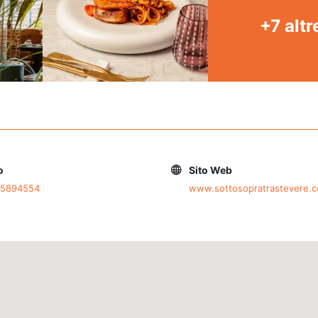
+7 altr
o
Sito Web
65894554
www.sottosopratrastevere.