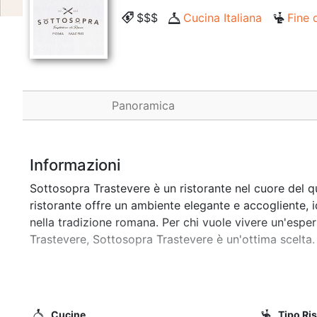
$$$
Cucina Italiana
Fine 
Panoramica
Informazioni
Sottosopra Trastevere è un ristorante nel cuore del qu
ristorante offre un ambiente elegante e accogliente, i
nella tradizione romana. Per chi vuole vivere un'esper
Trastevere, Sottosopra Trastevere è un'ottima scelta.
Situato nel caratteristico quartiere di Trastevere, So
minimi dettagli. La sala principale è spaziosa e lumin
speciali. Durante la bella stagione è possibile usufru
Cucine
Tipo Ri