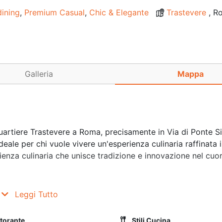
dining
,
Premium Casual
,
Chic & Elegante
Trastevere
, R
Galleria
Mappa
artiere Trastevere a Roma, precisamente in Via di Ponte Sis
deale per chi vuole vivere un'esperienza culinaria raffinata
ienza culinaria che unisce tradizione e innovazione nel cuor
ttosopra offre un ambiente elegante e moderno, con interni c
Leggi Tutto
osa, ideale per cene romantiche, incontri con gli amici o eve
ire di uno spazio esterno per godere della vivace atmosfera 
storante
Stili Cucina