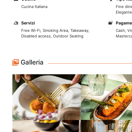
quartiere.
Cucina Italiana
Fine din
Elegante
La proposta gastronomica di Sottosopra Trastevere si b
Servizi
Pagame
romane, rivisitate con un tocco di creatività. Il menù v
Free Wi-Fi, Smoking Area, Takeaway,
Cash, Vi
alta qualità. Tra le proposte culinarie spiccano piat
Disabled access, Outdoor Seating
Masterca
croccante e lo Spaghettone cacio e pepe con tartare
Galleria