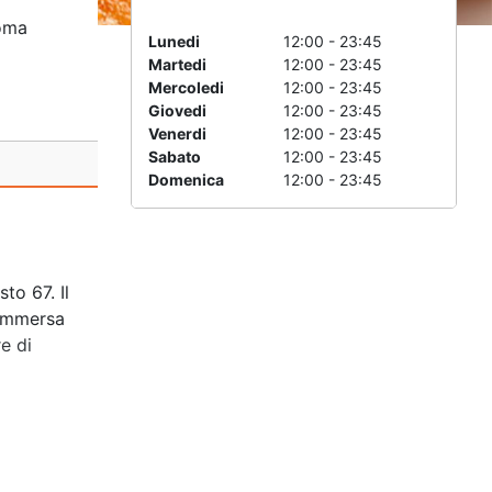
oma
Lunedi
12:00 - 23:45
Martedi
12:00 - 23:45
Mercoledi
12:00 - 23:45
Giovedi
12:00 - 23:45
Venerdi
12:00 - 23:45
Sabato
12:00 - 23:45
Domenica
12:00 - 23:45
to 67. Il
 immersa
e di
urati nei
nti
del