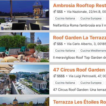
Ambrosia Rooftop Rest
$$$
Via Nazionale, 22/Int.B,
00
Cucina Italiana
Cucina Europea
Roof Garden La Terrazz
$$$
Via Carlo Alberto, 3,
00185
Cucina Italiana
Cucina Mediterran
47 Circus Roof Garden
$$$$
Via Luigi Petroselli, 47,
00
Cucina Italiana
Cucina Europea
Terrazza Les Étoiles R