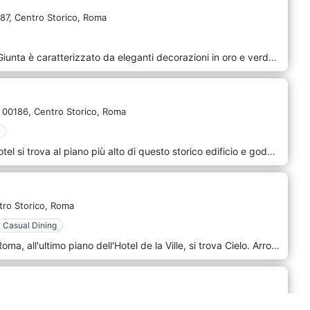
87,
Centro Storico,
Roma
Il ristorante Oro Bistrot by Natale Giunta è caratterizzato da eleganti decorazioni in oro e verde acqua, offre un’ampia scelta di piatti italiani, creati dal famoso chef Natale Giunta e serviti in un’atmosfera elegante e rilassante. E per finire la serata, niente di meglio di un bicchiere di vino nell’accogliente bar dell’hotel o di un cocktail sulla terrazza panoramica con vista sull'Altare della Patria a Roma.
00186,
Centro Storico,
Roma
Il Rooftop Bar del Singer Palace Hotel si trova al piano più alto di questo storico edificio e gode di una vista unica e mozzafiato. Il Bar si estende, oltre la sua parte interna, su una terrazza dalla quale si ammirano monumenti e chiese. Il menu include cocktail degli anni ’20 ma anche una selezione di “Signature” cocktail con rivisitazioni dei grandi classici ed innovazioni utilizzando ingredienti, italiani e non, di alta qualità. La selezione della bottigliera è stata finemente e sapientemente curata in ogni singola variante di vodka, rum, whisky, gin, cognac, armagnac, e liquori. Ciascun drink viene accompagnato da piccoli salati preparati espressi dai nostri Chef.
ro Storico,
Roma
Casual Dining
In uno degli indirizzi più ambiti di Roma, all'ultimo piano dell'Hotel de la Ville, si trova Cielo. Arroccato sopra la Città Eterna, Cielo è conosciuto come il rooftop bar romano più glamour, che offre la più straordinaria esperienza di tramonto a Roma. All'imbrunire, vi aspetta un'incantevole esperienza romana, una serata celestiale sotto il cielo stellato. Dopo un aperitivo rinfrescante, colorato di rosa dal sole al tramonto, la cena celebra un'appetitosa combinazione di piatti d'autore completati dalla vista scintillante della nostra Città Eterna, famosa in tutto il mondo.
ro Storico,
Roma