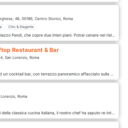
orghese, 48,
00186,
Centro Storico,
Roma
ca
Chic & Elegante
Zuma Rome si trova nell'iconico Palazzo Fendi, che copre due interi piani. Potrai cenare nel ristorante o nella splendida terrazza sul tetto per ammirare la vista sulla "città eterna". Zuma offre spazi unici perfetti per ogni evento. Le nostre bellissime sale da pranzo private sono il luogo perfetto per ospitare un pranzo aziendale o tra amici, un brunch, un cocktail o una cena. Caratterizzato da una moderna cucina giapponese che è autentica ma non tradizionale. Il menu offre una varietà di piatti delle sue tre cucine: la cucina principale, il banco del sushi e le specialità grigliate.
ftop Restaurant & Bar
4,
San Lorenzo,
Roma
La fata ignorante è un ristorante ed un cocktail bar, con terrazzo panoramico affacciato sulla piazza del teatro dell'Opera, a Roma. Da noi potrete degustare cibi ed alcolici. Il locale è arredato in stile contemporaneo. Una luce intima vi guiderà alla scoperta delle nostre specialità, in ambienti accoglienti e soffusi, cromaticamente gentili, in un attento connubio fra bellezza e funzionalità. Farvi sentire a casa vostra è il nostro primo obiettivo, offrendo bevande e cibi di alta qualità, nel rispetto della stagionalità, seguendo una linea costante incentrata sulla carne, sul pesce e sui carboidrati. Un attento connubio fra tradizione italiana e rivisitazioni, in chiave creativa ma mai estremizzata.
 Lorenzo,
Roma
Partendo dagli ingredienti semplici della classica cucina italiana, il nostro chef ha saputo re-interpretare la nostra arte culinaria nella tipica chiave moderna ed originale firmata The Hive. Attraverseremo il Bel Paese da Nord a Sud soffermandoci nella Città Eterna, per assaporare i primi piatti della tradizione romana. Il nostro ristorante vi aspetta tutte le sere al quinto piano dell’hotel, dove potrete godere anche della nostra terrazza di 1800 m.q. con vista sui tetti di Roma e la Basilica di Santa Maria Maggiore.