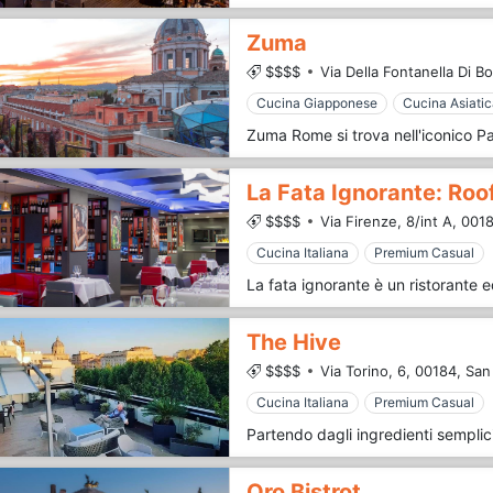
Zuma
$$$$
Via Della Fontanella Di B
Cucina Giapponese
Cucina Asiati
La Fata Ignorante: Roo
$$$$
Via Firenze, 8/int A,
0018
Cucina Italiana
Premium Casual
The Hive
$$$$
Via Torino, 6,
00184,
San
Cucina Italiana
Premium Casual
Oro Bistrot