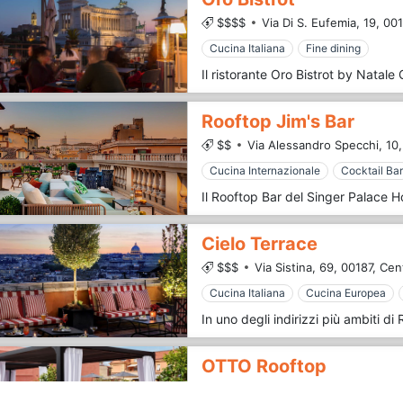
$$$$
Via Di S. Eufemia, 19,
001
Cucina Italiana
Fine dining
Rooftop Jim's Bar
$$
Via Alessandro Specchi, 10,
Cucina Internazionale
Cocktail Bar
Cielo Terrace
$$$
Via Sistina, 69,
00187,
Cent
Cucina Italiana
Cucina Europea
OTTO Rooftop
$$$
Via Liguria, 36,
00187,
Cent