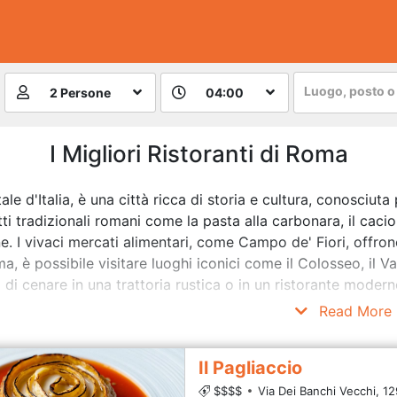
Luogo, posto o 
2 Persone
04:00
I Migliori Ristoranti di Roma
le d'Italia, è una città ricca di storia e cultura, conosciuta 
ti tradizionali romani come la pasta alla carbonara, il cacio
e. I vivaci mercati alimentari, come Campo de' Fiori, offrono
, è possibile visitare luoghi iconici come il Colosseo, il V
i di cenare in una trattoria rustica o in un ristorante moder
 sue attrazioni storiche e culturali.
Read More
Il Pagliaccio
$$$$
Via Dei Banchi Vecchi, 12