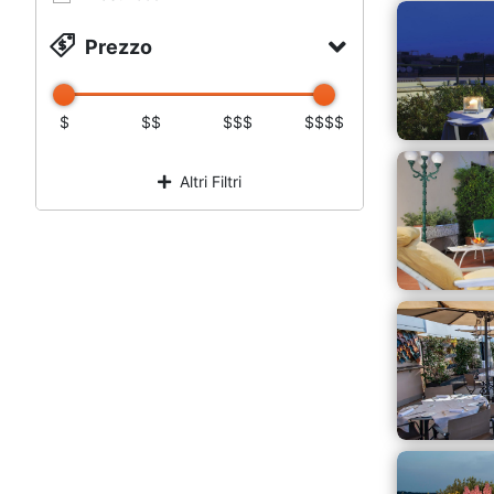
Prezzo
$
$$
$$$
$$$$
Altri Filtri