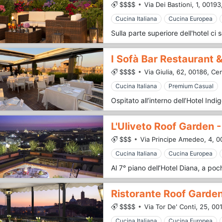
$$$$
Via Dei Bastioni, 1,
00193
Cucina Italiana
Cucina Europea
I Sofà Bar Restaurant 
$$$$
Via Giulia, 62,
00186,
Cen
Cucina Italiana
Premium Casual
L'Uliveto Roof Garden 
$$$
Via Principe Amedeo, 4,
0
Cucina Italiana
Cucina Europea
Ristorante Roof Garde
$$$$
Via Tor De' Conti, 25,
001
Cucina Italiana
Cucina Europea