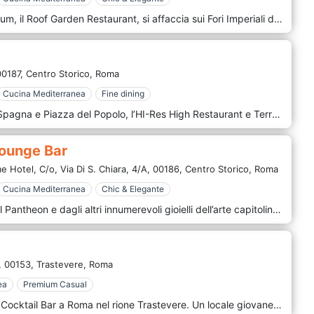
Posto all’ultimo piano dell'Hotel Forum, il Roof Garden Restaurant, si affaccia sui Fori Imperiali davanti al Foro di Nerva. La vista si perde da Piazza Venezia, con l’Altare della Patria, attraverso i Fori Imperiali, fino alla Basilica Di Massenzio ed il Colosseo. La terrazza del ristorante è protetta su ogni lato da cristalli amovibili e coperta da speciali tende che garantiscono la protezione totale in caso di pioggia. Il luogo ideale per raffinati pranzi e romantiche cene a lume di candela. Lo Chef, Enzo Passanisi, affiancato dal suo staff, propone piatti internazionali e piatti tradizionali della cucina italiana sempre perfettamente eseguiti, ed elegantemente presentati.
00187,
Centro Storico,
Roma
Cucina Mediterranea
Fine dining
Nel centro di Roma, tra Piazza di Spagna e Piazza del Popolo, l’HI-Res High Restaurant e Terrace lounge è situato all’ultimo piano dell’Hotel Valadier e offre un incantevole scenario fra monumenti, tetti, cupole e terrazze. Lo stile contemporaneo del design e il punto di vista privilegiato sul centro storico fanno dell’HI-Res un esclusivo ristorante a Roma centro, dove colori e atmosfera si trasformano con il passare delle ore. Grazie a soluzioni tecniche all’avanguardia, la terrazza in estate è completamente aperta, mentre in inverno è riscaldata e coperta con una struttura mobile. Nella spaziosa cucina a vista lo Chef con il suo staff lavorano materie prime di qualità assoluta per realizzare un menù inaspettato, tra tendenza e tradizione, tra ricerca e passione. Proposte di pesce e di carne per i palati esigenti, che non mancheranno di apprezzare anche le creazioni della nostra pasticceria.
Lounge Bar
 Hotel, C/o, Via Di S. Chiara, 4/A,
00186,
Centro Storico,
Roma
Cucina Mediterranea
Chic & Elegante
Nel cuore di Roma, a due passi dal Pantheon e dagli altri innumerevoli gioielli dell’arte capitolina, sorge il The Pantheon Iconic Rome Hotel. Divinity Restaurant & Lounge Bar è un angolo esclusivo che offre un’esperienza a 360° immersi nel suggestivo panorama dei caratteristici tetti di palazzi e chiese storiche, tra cui spiccano le cupole di Sant’Eustachio, Sant’Ivo alla Sapienza e del Pantheon. Un luogo ricercato per godere dello spettacolo del tramonto sui tetti romani, circondati da un’atmosfera elegante e rilassata.
,
00153,
Trastevere,
Roma
ea
Premium Casual
Jacopa è Ristorante, Caffetteria e Cocktail Bar a Roma nel rione Trastevere. Un locale giovane che propone una cucina contemporanea, stagionale e dai sapori decisi, semplice ma non scontata che spazia dalla carne al pesce con grande attenzione per il mondo vegetale, accompagnata da una selezione di vini naturali puliti senza inutili estremismi e cocktail ben eseguiti.