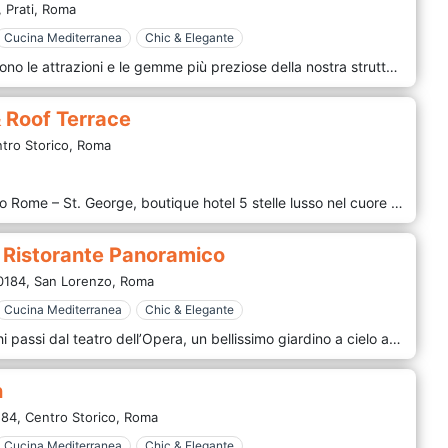
,
Prati,
Roma
Cucina Mediterranea
Chic & Elegante
Sulla parte superiore dell'hotel ci sono le attrazioni e le gemme più preziose della nostra struttura: Roof Garden Les Étoiles, Coffee Garden La Terrazza Paradiso e del suggestivo e maestoso Grand Place du Soleil. Il Roof Garden Les Étoiles offre un ristorante lussuoso ed elegante, un omaggio alla bellezza della città e al gusto degli ospiti che la scelgono come location esclusiva. Il Coffee Garden La Terrazza Paradiso è la sintesi di una composizione sapiente dei fiori e delle erbe mediterranee, in grado di colpire tutti i sensi con i profumi e colori che cambiano con il mutare delle stagioni. La particolare struttura che caratterizza il giardino caffè permette di godere la vista mozzafiato di Roma.
& Roof Terrace
tro Storico,
Roma
Ospitato all’interno dell’Hotel Indigo Rome – St. George, boutique hotel 5 stelle lusso nel cuore del centro storico, I Sofà Bar Restaurant & Roof Terrace è un ristorante dal design contemporaneo nel quale linee moderne e colori vibranti si fondono perfettamente con dettagli di un glorioso passato. Il Roof Terrace si trova all'ultimo piano dell'hotel e offre una vista incantevole sulla capitale. Gustate le specialità del nostro chef e lasciatevi incantare dal suggestivo scenario che vi circonda fatto di affascinanti cupole e tetti. Scegliete il vostro cocktail preferito o assaggiate una delle birre artigianali e dei vini del territorio mentre ammirate uno splendido tramonto o contemplate un cielo stellato. Le proposte de I Sofà Bar Restaurant & Roof Terrace cambiano come le stagioni. Prediligiamo la filiera corta per garantire un’elevata qualità delle materie prime, rispetta le tradizioni della cucina tipica romana per offrire un’esperienza enogastronomica radicata nel territorio e seleziona direttamente le aziende locali per supportare le eccellenze e diffondere la cultura gastronomica del Lazio e di Roma.
- Ristorante Panoramico
0184,
San Lorenzo,
Roma
Cucina Mediterranea
Chic & Elegante
Al 7° piano dell’Hotel Diana, a pochi passi dal teatro dell’Opera, un bellissimo giardino a cielo aperto ospita il Ristorante L’Uliveto Roof Garden da dove si gode una vista impareggiabile sui tetti del centro storico di Roma. L’Uliveto Roof Garden è un incantevole spazio verde, arredato con divanetti e cuscini, ricco di profumi e colori. Ulivi, agrumi, gerani dalle molteplici tinte e molte altre piante mediterranee decorano la terrazza e creano un’incantevole atmosfera in vari momenti della giornata, in particolare al tramonto. Spazio esclusivo è La Torretta, il punto più alto e panoramico del Roof Garden dove il panorama si allarga e la vista spazia sulle bellezze di Roma e verso i Castelli Romani. La Torretta è luogo ideale per gustare in assoluta privacy un cocktail, dal più classico a quelli più particolari creati dalla mano dei nostri barman, ed è particolarmente raccomandata per coccolarsi con una cena tête a tête in un’occasione da ricordare.
n
84,
Centro Storico,
Roma
Cucina Mediterranea
Chic & Elegante