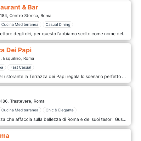
aurant & Bar
184,
Centro Storico,
Roma
Cucina Mediterranea
Casual Dining
Nell’antica Roma l’ambrosia era il nettare degli dèi, per questo l’abbiamo scelto come nome del Ristorante Ambrosia dell’Hotel Artemide di Roma. Perché non c’è niente di più divino delle pietanze che prepariamo ogni giorno per i nostri ospiti. Con amore, con passione e con dedizione assoluta. Divina è la pasta fresca della brigata guidata dallo chef Massimo Gonnella, che nei suoi ravioli, negli gnocchi e nelle fettuccine mette tutta l’arte gastronomica ereditata dalla famiglia. Come assolutamente divino è affondare la forchetta nel velluto del suo delizioso tortino al cioccolato, mentre tutta Roma si sdraia ai tuoi piedi da questa terrazza panoramica che domina la Capitale.
a Dei Papi
,
Esquilino,
Roma
ea
Fast Casual
Il meraviglioso Roof Top Garden del ristorante la Terrazza dei Papi regala lo scenario perfetto per godersi una cena romantica a lume di candela mentre ci si immerge nelle esclusive vedute panoramiche a 360° dello skyline di Roma. Lo chef propone raffinati piatti di cucina mediterranea e regionale accompagnati da una ricca selezione di vini nazionali e internazionali. Inoltre, il Roof Top Garden è lo spazio ideale per organizzare eventi privati assisititi dal nostro team.
186,
Trastevere,
Roma
Cucina Mediterranea
Chic & Elegante
47 Circus Roof Garden: Una terrazza che affaccia sulla bellezza di Roma e dei suoi tesori. Gustare le delizie del Mediterraneo o un drink osservando la città eterna da un punto di vista unico ed esclusivo. Il Tempio di Vesta, la Bocca della Verità e il Circo Massimo sono solo alcuni dei gioielli che è possibile ammirare dal nostro Roof. Il 47 Circus Roof Garden sviluppa un concept di cucina mediterranea pur restando fedele alla cucina tradizionale romana. La rivisitazione del classico sfocia in una presentazione di piatti innovativi, finalizzando le fresche materie prime ad un gusto e ad un'esperienza intensi. Le nostre creazioni sono frutto di un'accurata e continua ricerca di prodotti locali, sfruttando principalmente la stagionalità secondo un'arte culinaria italiana semplice ed essenziale non perdendo mai di vista i punti cardine della dieta mediterranea. La ricercatezza e la minuziosa scelta nella presentazione fanno dei nostri piatti un'esperienza unica, legata all'imprescindibile selezione nella scelta degli ingredienti più esclusivi e prelibati, in modo da suscitare il piacere per il cibo, elemento essenziale della vita.
oma