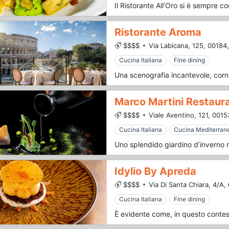
Ristorante Aroma
$$$$
Via Labicana, 125,
00184,
Cucina Italiana
Fine dining
Marco Martini Restaura
$$$$
Viale Aventino, 121,
0015
Cucina Italiana
Cucina Mediterran
Idylio By Apreda
$$$$
Via Di Santa Chiara, 4/A,
Cucina Italiana
Fine dining