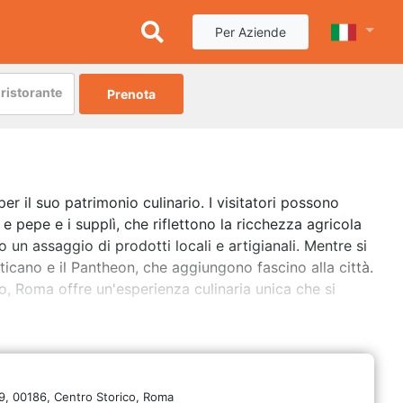
Per Aziende
ristorante
Prenota
per il suo patrimonio culinario. I visitatori possono
 e pepe e i supplì, che riflettono la ricchezza agricola
 un assaggio di prodotti locali e artigianali. Mentre si
aticano e il Pantheon, che aggiungono fascino alla città.
no, Roma offre un'esperienza culinaria unica che si
9,
00186,
Centro Storico,
Roma