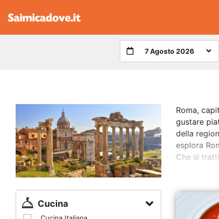
7 Agosto 2026
Roma, capita
gustare piat
della region
esplora Roma
Che si tratt
sposa con le
Cucina
Cucina Italiana