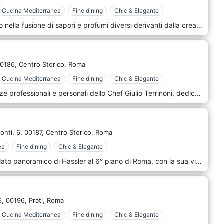
Cucina Mediterranea
Fine dining
Chic & Elegante
Una cucina che abbraccia il mondo nella fusione di sapori e profumi diversi derivanti dalla creatività e dai viaggi di Anthony Genovese, uno chef da due stelle Michelin. Il Pagliaccio, un’oasi di pace e tranquillità situata nel cuore di Roma. Gli ambienti sono raccolti, arredati con cura ed eleganti, senza però eccedere nel lusso stravagante. La luminosità delle giornate romane lo rende perfetto per business-lunch, mentre la luce soffusa degli interni ne fa il luogo ideale per piacevoli cene raccolte e romantiche. Un menù moderno, rivisitato, che cura i dettagli in modo maniacale. Piatti semplici ma unici, complessi ma poveri allo stesso momento, grazie a pochi ma semplici ingredienti, che rendono il tutto unico.
0186,
Centro Storico,
Roma
Cucina Mediterranea
Fine dining
Chic & Elegante
“Per Me” è la sintesi delle esperienze professionali e personali dello Chef Giulio Terrinoni, dedicata a un nuovo concept interamente creato per l'ospite. Nel cuore di Roma, tra Via Giulia e Via Dei Banchi Vecchi, prende vita una cucina che rispecchia la filosofia dello Chef Terrinoni: incentrata sulla ricerca di materie prime eccellenti, sulla valorizzazione del pescato di un'attitudine culinaria quotidiana ed espressa. Un nuovo format, “materiale” della location, è stato studiato e disegnato per apparire sobrio ma elegante senza perdere il comfort domestico. “Per Me” propone un'offerta dinamica da grande Capitale Europea: Piatti di Pesce e Carne a Pranzo ea Cena. Un Ristorante pieno di energia rivolto ai gusti dell'ospite, conservando una professionalità informale ma evidente. “Per Me” è la cucina di Giulio Terrinoni modulata solo “Per Voi”.
onti, 6,
00187,
Centro Storico,
Roma
ea
Fine dining
Chic & Elegante
Entrando a Imàgo, il ristorante stellato panoramico di Hassler al 6° piano di Roma, con la sua vista unica sulla città, viene accolto da un bellissimo dipinto a grandezza naturale che riempie ogni finestra di questa spettacolare location amata dai romani e dagli ospiti internazionali nello stesso modo. Imàgo è un'intera esperienza di cucina raffinata a Roma. I piatti sono preparati e presentati con cura; i suoi menù variano a seconda della stagione. La varietà di ciò che presenta è pensata per ogni tipo di palato, un'esplosione di sapori che include gli abbinamenti più raffinati e la cucina tradizionale italiana, caratterizzata dagli ingredienti e dai profumi racchiusi nella ricca storia e cultura italiana.
5,
00196,
Prati,
Roma
Cucina Mediterranea
Fine dining
Chic & Elegante