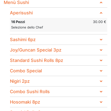
Menù Sushi
ricordo indimenticabile.
Il Solemar di Palermo è quindi molto più di un semplice
Aperisushi
ristorante: è un luogo dove la passione per l'ospitalità
e l'alta cucina si incontrano, regalando emozioni e
16 Pezzi
30.00 €
sapori autentici in una cornice di rara bellezza. Un
Selezione dello Chef
indirizzo da non perdere per chi cerca un'esperienza
gastronomica completa e appagante nel capoluogo
Sashimi 6pz
siciliano.
Joy/Guncan Special 3pz
Standard Sushi Rolls 8pz
Combo Special
Nigiri 2pz
Combo Sushi Rolls
Hosomaki 8pz