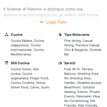
Il Solemar di Palermo si distingue come una
destinazione d'eccellenza per gli amanti della buona
cucina e delle atmosfere raffinate. Situato sul
Leggi Tutto
suggestivo Lungomare Cristoforo Colombo, nella zona
dell'Addaura, il ristorante Solemar Club offre
Cucine
Tipo Ristorante
un'esperienza culinaria che va oltre il semplice pasto,
Cucina Italiana, Cucina
Fine dining, Casual
trasformando pranzi e cene in momenti unici, avvolti
Giapponese, Cucina
Dining, Premium Casual,
da un panorama mozzafiato.
Internazionale, Cucina
Chic & Elegante, Cocktail
Mediterranea
Bar
Il Ristorante:
Stili Cucina
Servizi
Un Inno alla Tradizione Mediterranea con un Tocco
Cucina fusion, Alta
Free Wi-Fi, Terrace,
Moderno
cucina, Cucina
Balcony, Smoking Area,
Il cuore pulsante del Solemar è il suo ristorante, un
vegetariana, Finger Food,
No-Smoking Area,
Cucina Crudista, Pesce,
Garden, Disabled access,
ambiente accogliente e ricercato, caratterizzato da un
Street Food, Carne, Sushi
Beachfront, Outdoor
design dalle linee essenziali che richiama la più
Seating, Events, Private
squisita tradizione mediterranea. Le mura bianche e i
Events, Panoramic View,
dettagli dai colori naturali creano un'atmosfera
Air-Conditioning, Pet
Friendly, Kids Friendly,
elegante e rilassante, perfetta per assaporare le delizie