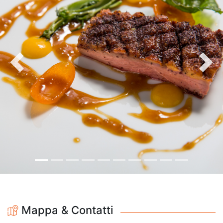
Precedente
Avan
Mappa & Contatti