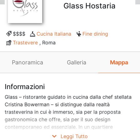
Glass Hostaria
$$$$
Cucina Italiana
Fine dining
Trastevere
, Roma
Panoramica
Galleria
Mappa
Informazioni
Glass – ristorante guidato in cucina dalla chef stellata
Cristina Bowerman – si distingue dalla realtà
trasteverina in cui è immerso, sia per la proposta
gastronomica che offre, sia per il suo design
contemporaneo ed essenziale. In un quartiere
affascinante, entrato nel nostro immaginario per i muri
Leggi Tutto