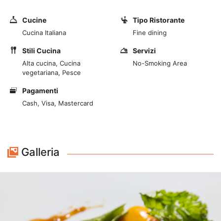
scrostati, i panni stesi al sole ad asciugare e le vecchie
facciate incorniciate dall’edera, Glass rappresenta
Cucine
Tipo Ristorante
un’eccezione unica e una sorpresa per chi sceglie di
Cucina Italiana
Fine dining
andare alla scoperta dei piatti della Chef. La sua è
infatti una proposta molto differente da quella offerta
Stili Cucina
Servizi
solitamente nelle trattorie di Trastevere: una cucina
Alta cucina, Cucina
No-Smoking Area
vegetariana, Pesce
leggera, che richiama la migliore tradizione italiana,
declinandola in una chiave internazionale, grazie ad
Pagamenti
accostamenti originali e innovativi. Ricerca, passione,
Cash, Visa, Mastercard
esperienza raccolta viaggiando e studiando in giro per
il mondo, materie prime stagionali di eccellente
qualità, sono i principali ingredienti che ritroverete nei
piatti di Glass Hostaria. Il ristorante si trova a pochi
Galleria
passi dalla Basilica di Santa Maria in Trastevere.