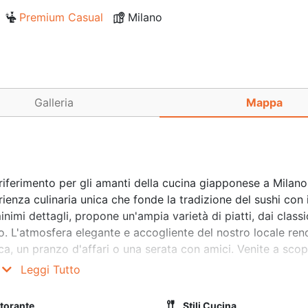
Premium Casual
Milano
Galleria
Mappa
riferimento per gli amanti della cucina giapponese a Milano
erienza culinaria unica che fonde la tradizione del sushi con
imi dettagli, propone un'ampia varietà di piatti, dai classic
ato. L'atmosfera elegante e accogliente del nostro locale re
a, un pranzo d'affari o una serata con amici. Venite a scopr
ai sapori unici di Yang Sushi and Fusion.
Leggi Tutto
storante
Stili Cucina