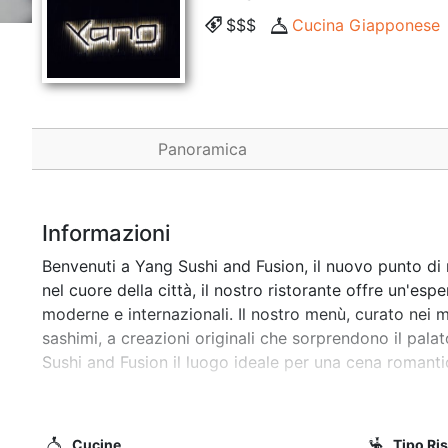
$$$
Cucina Giapponese
Panoramica
Informazioni
Benvenuti a Yang Sushi and Fusion, il nuovo punto di 
nel cuore della città, il nostro ristorante offre un'esp
moderne e internazionali. Il nostro menù, curato nei min
sashimi, a creazioni originali che sorprendono il pal
Sushi and Fusion il luogo ideale per una cena romantic
nostra passione per il cibo e lasciatevi conquistare d
Cucine
Tipo Ri