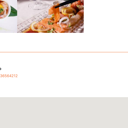
o
236564212