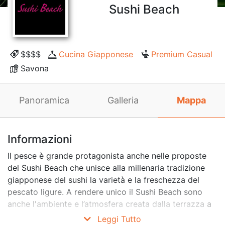
Sushi Beach
$$$$
Cucina Giapponese
Premium Casual
Savona
Panoramica
Galleria
Mappa
Informazioni
Il pesce è grande protagonista anche nelle proposte
del Sushi Beach che unisce alla millenaria tradizione
giapponese del sushi la varietà e la freschezza del
pescato ligure. A rendere unico il Sushi Beach sono
anche l'ambiente e l’atmosfera creata dalla terrazza a
bordo piscina e con vista panoramica sul mare, per
Leggi Tutto