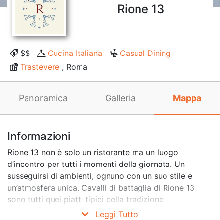
Rione 13
$$
Cucina Italiana
Casual Dining
Trastevere
, Roma
Panoramica
Galleria
Mappa
Informazioni
Rione 13 non è solo un ristorante ma un luogo
d’incontro per tutti i momenti della giornata. Un
susseguirsi di ambienti, ognuno con un suo stile e
un’atmosfera unica. Cavalli di battaglia di Rione 13
sono tutti quei piatti tipici della tradizione
gastronomica romana ma anche il gourmet e la cucina
Leggi Tutto