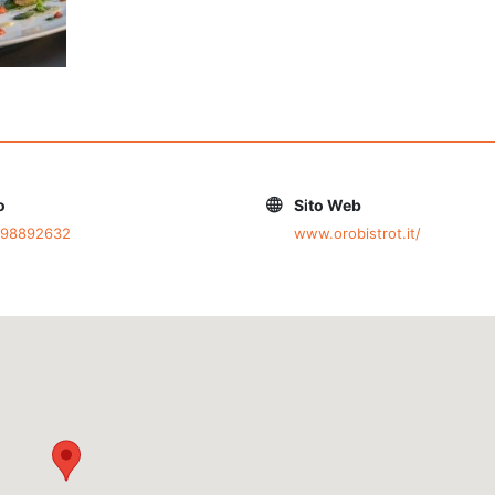
o
Sito Web
498892632
www.orobistrot.it/