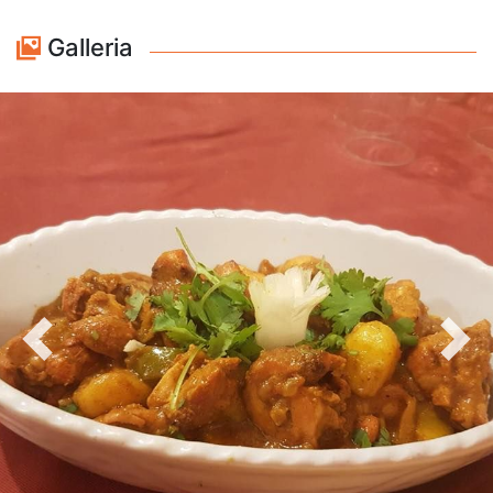
Galleria
Precedente
Avan