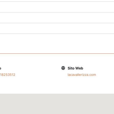
o
Sito Web
518253512
lacavallerizza.com