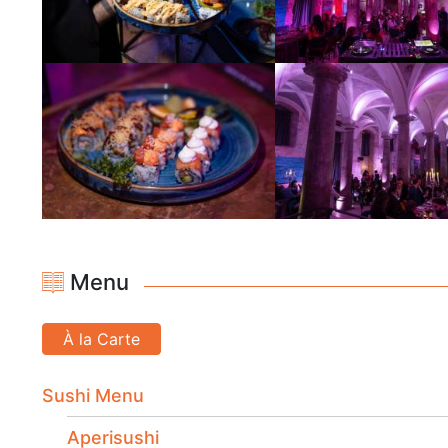
Menu
À la Carte
Sushi Menu
Aperisushi