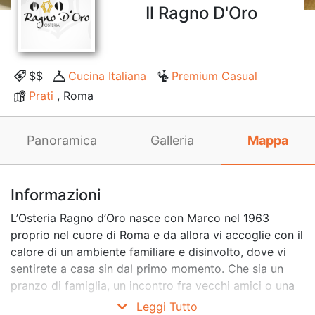
Il Ragno D'Oro
$$
Cucina Italiana
Premium Casual
Prati
, Roma
Panoramica
Galleria
Mappa
Informazioni
L’Osteria Ragno d’Oro nasce con Marco nel 1963
proprio nel cuore di Roma e da allora vi accoglie con il
calore di un ambiente familiare e disinvolto, dove vi
sentirete a casa sin dal primo momento. Che sia un
pranzo di famiglia, un incontro fra vecchi amici o una
cena di lavoro, sarete accolti con simpatia e serviti
Leggi Tutto