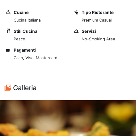
con attenzione. Vi offriamo il meglio della cucina
romana tradizionale, con alcune specialità rivisitate in
Cucine
Tipo Ristorante
chiave moderna. Parola d’ordine è qualità e
Cucina Italiana
Premium Casual
freschezza: le nostre materie prime sono tutte genuine
e di provenienza italiana. I dessert sono artigianali,
Stili Cucina
Servizi
preparati in casa dal nostro chef. La nostra carta dei
Pesce
No-Smoking Area
vini contiene una selezione accurata di prodotti
Pagamenti
provenienti da diverse regioni italiane.
Cash, Visa, Mastercard
Galleria