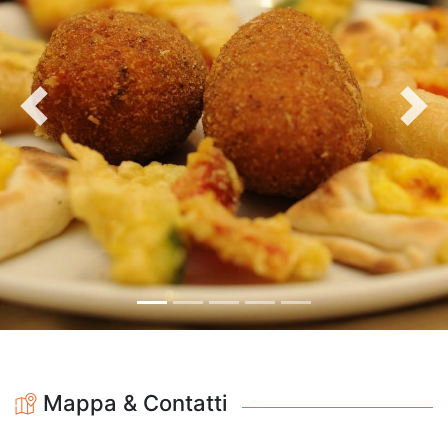
Precedente
Avan
Mappa & Contatti