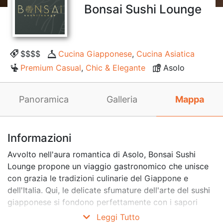
Bonsai Sushi Lounge
$$$$
Cucina Giapponese
,
Cucina Asiatica
Premium Casual
,
Chic & Elegante
Asolo
Panoramica
Galleria
Mappa
Informazioni
Avvolto nell'aura romantica di Asolo, Bonsai Sushi
Lounge propone un viaggio gastronomico che unisce
con grazia le tradizioni culinarie del Giappone e
dell'Italia. Qui, le delicate sfumature dell'arte del sushi
giapponese si fondono perfettamente con i sapori
vibranti sinonimo del Veneto. Quando entri nel Bonsai
Leggi Tutto